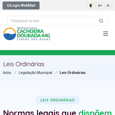
Login WebMail
🌓
A+
A-
Leis Ordinárias
Início
Legislação Municipal
Leis Ordinárias
LEIS ORDINÁRIAS
Normas legais que
dispõem